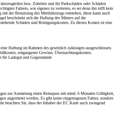
h Fahrzeugteilen bzw. Zubehör und für Parkschäden oder Schäden
tigten Fahrers, wie eigenes zu vertreten, es sei denn ihn trifft kein
 mit der Benutzung des Mietfahrzeugs entstehen, diese kann auch
el beschränkt sich die Haftung des Mieters auf die
ntstehende Schäden und Reinigungskosten. Zu diesen Kosten ist eine
d eine Haftung im Rahmen des gesetzlich zulässigen ausgeschlossen.
sfallkosten, entgangener Gewinn, Übernachtungskosten,
ht für Ladegut und Gegenstände
igen zur Anmietung einen Reisepass mit mind. 6 Monaten Gültigkeit,
 angemietet werden. Es gibt keine eingetragenen Fahrer, sondern
itte beachten Sie, dass der Inhaber der EC Karte auch zwingend