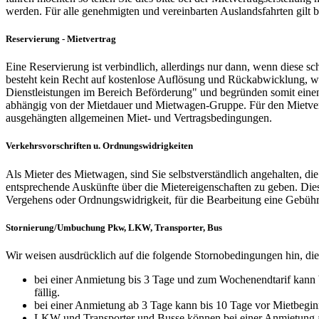
werden. Für alle genehmigten und vereinbarten Auslandsfahrten gilt b
Reservierung - Mietvertrag
Eine Reservierung ist verbindlich, allerdings nur dann, wenn diese sc
besteht kein Recht auf kostenlose Auflösung und Rückabwicklung, we
Dienstleistungen im Bereich Beförderung" und begründen somit einen
abhängig von der Mietdauer und Mietwagen-Gruppe. Für den Mietvert
ausgehängten allgemeinen Miet- und Vertragsbedingungen.
Verkehrsvorschriften u. Ordnungswidrigkeiten
Als Mieter des Mietwagen, sind Sie selbstverständlich angehalten, di
entsprechende Auskünfte über die Mietereigenschaften zu geben. Di
Vergehens oder Ordnungswidrigkeit, für die Bearbeitung eine Gebüh
Stornierung/Umbuchung Pkw, LKW, Transporter, Bus
Wir weisen ausdrücklich auf die folgende Stornobedingungen hin, di
bei einer Anmietung bis 3 Tage und zum Wochenendtarif kann b
fällig.
bei einer Anmietung ab 3 Tage kann bis 10 Tage vor Mietbeginn
LKW und Transporter und Busse können bei einer Anmietung an e