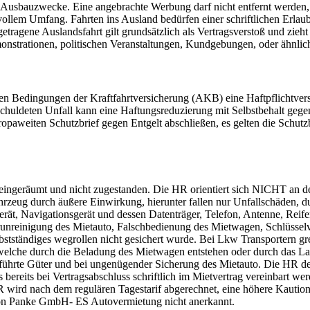
e Ausbauzwecke. Eine angebrachte Werbung darf nicht entfernt werden
ollem Umfang. Fahrten ins Ausland bedürfen einer schriftlichen Erlau
tragene Auslandsfahrt gilt grundsätzlich als Vertragsverstoß und zieh
onstrationen, politischen Veranstaltungen, Kundgebungen, oder ähnlic
nen Bedingungen der Kraftfahrtversicherung (AKB) eine Haftpflichtve
schuldeten Unfall kann eine Haftungsreduzierung mit Selbstbehalt gege
paweiten Schutzbrief gegen Entgelt abschließen, es gelten die Schutz
t eingeräumt und nicht zugestanden. Die HR orientiert sich NICHT an 
zeug durch äußere Einwirkung, hierunter fallen nur Unfallschäden, du
Gerät, Navigationsgerät und dessen Datenträger, Telefon, Antenne, Rei
unreinigung des Mietauto, Falschbedienung des Mietwagen, Schlüssel
ständiges wegrollen nicht gesichert wurde. Bei Lkw Transportern greift
welche durch die Beladung des Mietwagen entstehen oder durch das La
ührte Güter und bei ungenügender Sicherung des Mietauto. Die HR dec
ereits bei Vertragsabschluss schriftlich im Mietvertrag vereinbart wer
wird nach dem regulären Tagestarif abgerechnet, eine höhere Kaution
 von Panke GmbH- ES Autovermietung nicht anerkannt.