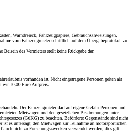
kasten, Warndreieck, Fahrzeugpapiere, Gebrauchsanweisungen,
nahme vom Fahrzeugmieter schriftlich auf dem Übergabeprotokoll zu
Beisein des Vermieters stellt keine Rückgabe dar.
hrerlaubnis vorhanden ist. Nicht eingetragene Personen gelten als
n wir 10,00 Euro Aufpreis.
behandeln. Der Fahrzeugmieter darf auf eigene Gefahr Personen und
 gemieteten Mietwagen und den gesetzlichen Bestimmungen unter
ehrsgesetzes (GüKG) zu beachten. Beförderte Gegenstände sind nicht
r ist es untersagt, den Mietwagen zur Teilnahme an motorsportlichen
arf auch nicht zu Forschungszwecken verwendet werden, dies gilt