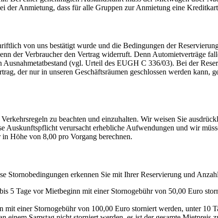
ei der Anmietung, dass für alle Gruppen zur Anmietung eine Kreditkart
hriftlich von uns bestätigt wurde und die Bedingungen der Reservierung
nn der Verbraucher den Vertrag widerruft. Denn Automietverträge fall
 Ausnahmetatbestand (vgl. Urteil des EUGH C 336/03). Bei der Reservi
rag, der nur in unseren Geschäftsräumen geschlossen werden kann, ge
e Verkehrsregeln zu beachten und einzuhalten. Wir weisen Sie ausdrückli
ese Auskunftspflicht verursacht erhebliche Aufwendungen und wir müs
r in Höhe von 8,00 pro Vorgang berechnen.
ese Stornobedingungen erkennen Sie mit Ihrer Reservierung und Anzah
is 5 Tage vor Mietbeginn mit einer Stornogebühr von 50,00 Euro storn
 mit einer Stornogebühr von 100,00 Euro storniert werden, unter 10 Ta
inem Samstag nicht storniert werden, es ist der gesamte Mietpreis zu