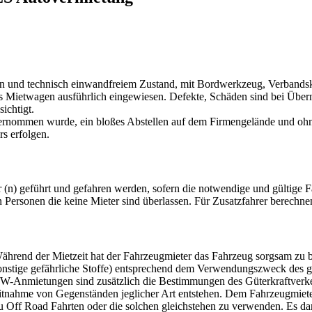
en und technisch einwandfreiem Zustand, mit Bordwerkzeug, Verbands
s Mietwagen ausführlich eingewiesen. Defekte, Schäden sind bei Über
ichtigt.
nommen wurde, ein bloßes Abstellen auf dem Firmengelände und ohne 
s erfolgen.
(n) geführt und gefahren werden, sofern die notwendige und gültige Fa
n Personen die keine Mieter sind überlassen. Für Zusatzfahrer berechne
ährend der Mietzeit hat der Fahrzeugmieter das Fahrzeug sorgsam zu 
r sonstige gefährliche Stoffe) entsprechend dem Verwendungszweck des
KW-Anmietungen sind zusätzlich die Bestimmungen des Güterkraftverk
r Mitnahme von Gegenständen jeglicher Art entstehen. Dem Fahrzeugmiete
, zu Off Road Fahrten oder die solchen gleichstehen zu verwenden. Es d