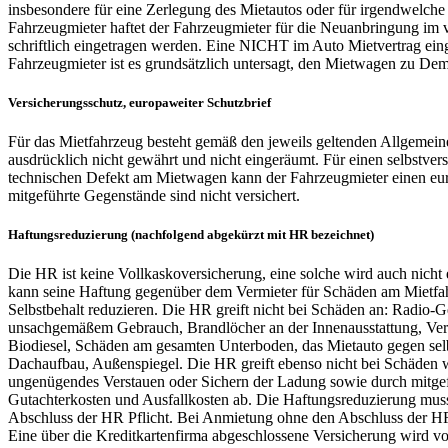
insbesondere für eine Zerlegung des Mietautos oder für irgendwelch
Fahrzeugmieter haftet der Fahrzeugmieter für die Neuanbringung im v
schriftlich eingetragen werden. Eine NICHT im Auto Mietvertrag einge
Fahrzeugmieter ist es grundsätzlich untersagt, den Mietwagen zu Dem
Versicherungsschutz, europaweiter Schutzbrief
Für das Mietfahrzeug besteht gemäß den jeweils geltenden Allgemei
ausdrücklich nicht gewährt und nicht eingeräumt. Für einen selbstver
technischen Defekt am Mietwagen kann der Fahrzeugmieter einen euro
mitgeführte Gegenstände sind nicht versichert.
Haftungsreduzierung (nachfolgend abgekürzt mit HR bezeichnet)
Die HR ist keine Vollkaskoversicherung, eine solche wird auch nich
kann seine Haftung gegenüber dem Vermieter für Schäden am Mietfahr
Selbstbehalt reduzieren. Die HR greift nicht bei Schäden an: Radio-
unsachgemäßem Gebrauch, Brandlöcher an der Innenausstattung, Ver
Biodiesel, Schäden am gesamten Unterboden, das Mietauto gegen selbst
Dachaufbau, Außenspiegel. Die HR greift ebenso nicht bei Schäden 
ungenügendes Verstauen oder Sichern der Ladung sowie durch mitgef
Gutachterkosten und Ausfallkosten ab. Die Haftungsreduzierung muss b
Abschluss der HR Pflicht. Bei Anmietung ohne den Abschluss der HR 
Eine über die Kreditkartenfirma abgeschlossene Versicherung wird