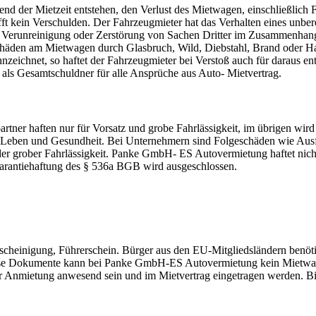
end der Mietzeit entstehen, den Verlust des Mietwagen, einschließlic
ft kein Verschulden. Der Fahrzeugmieter hat das Verhalten eines unberech
h Verunreinigung oder Zerstörung von Sachen Dritter im Zusammenhang
häden am Mietwagen durch Glasbruch, Wild, Diebstahl, Brand oder Hag
nnzeichnet, so haftet der Fahrzeugmieter bei Verstoß auch für daraus e
 als Gesamtschuldner für alle Ansprüche aus Auto- Mietvertrag.
rtner haften nur für Vorsatz und grobe Fahrlässigkeit, im übrigen wir
er, Leben und Gesundheit. Bei Unternehmern sind Folgeschäden wie Au
oder grober Fahrlässigkeit. Panke GmbH- ES Autovermietung haftet nic
rantiehaftung des § 536a BGB wird ausgeschlossen.
scheinigung, Führerschein. Bürger aus den EU-Mitgliedsländern benöt
se Dokumente kann bei Panke GmbH-ES Autovermietung kein Mietwagen
der Anmietung anwesend sein und im Mietvertrag eingetragen werden. B