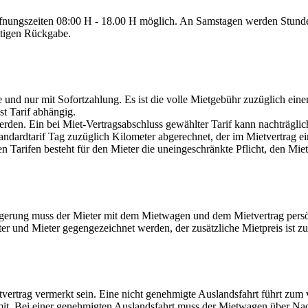
ffnungszeiten 08:00 H - 18.00 H möglich. An Samstagen werden Stunde
ültigen Rückgabe.
und nur mit Sofortzahlung. Es ist die volle Mietgebühr zuzüglich einer
st Tarif abhängig.
erden. Ein bei Miet-Vertragsabschluss gewählter Tarif kann nachträglich
dardtarif Tag zuzüglich Kilometer abgerechnet, der im Mietvertrag ein
nen Tarifen besteht für den Mieter die uneingeschränkte Pflicht, den M
ängerung muss der Mieter mit dem Mietwagen und dem Mietvertrag pers
 und Mieter gegengezeichnet werden, der zusätzliche Mietpreis ist zu
vertrag vermerkt sein. Eine nicht genehmigte Auslandsfahrt führt zum
ng mit. Bei einer genehmigten Auslandsfahrt muss der Mietwagen über Na