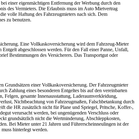
, bei einer eigenmächtigen Entfernung der Werbung durch den
bnis des Vermieters. Die Erlaubnis muss im Auto Mietvertrag
t die volle Haftung des Fahrzeugmieters nach sich. Dem
hes zu benutzen.
rsicherung. Eine Vollkaskoversicherung wird dem Fahrzeug-Mieter
n Entgelt abgeschlossen werden. Für den Fall einer Panne, Unfall,
brief Bestimmungen des Versicherers. Das Transportgut oder
den Grundsätzen einer Vollkaskoversicherung. Der Fahrzeugmieter
rch Zahlung eines besonderen Entgeltes bis auf den vereinbarten
fen, Felgen, gesamte Innenausstattung, Laderaumverkleidung,
verlust, Nichtbeachtung von Fahrzeugmaßen, Falschbetankung durch
 die HR zusätzlich nicht für Plane und Spriegel, Pritsche, Koffer-,
degut verursacht werden, bei ungenügenden Verschluss oder
kt grundsätzlich nicht die Wertminderung, Abschleppkosten,
den. Bei Mieter unter 21 Jahren und Führerscheinneulingen ist der
 muss hinterlegt werden.