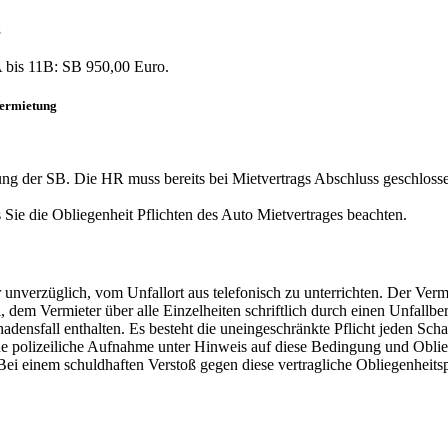
g
bis 11B: SB 950,00 Euro.
Vermietung
g der SB. Die HR muss bereits bei Mietvertrags Abschluss geschloss
ie die Obliegenheit Pflichten des Auto Mietvertrages beachten.
nverzüglich, vom Unfallort aus telefonisch zu unterrichten. Der Vermi
 dem Vermieter über alle Einzelheiten schriftlich durch einen Unfallbe
adensfall enthalten. Es besteht die uneingeschränkte Pflicht jeden Sch
e polizeiliche Aufnahme unter Hinweis auf diese Bedingung und Obliege
 einem schuldhaften Verstoß gegen diese vertragliche Obliegenheitspfl